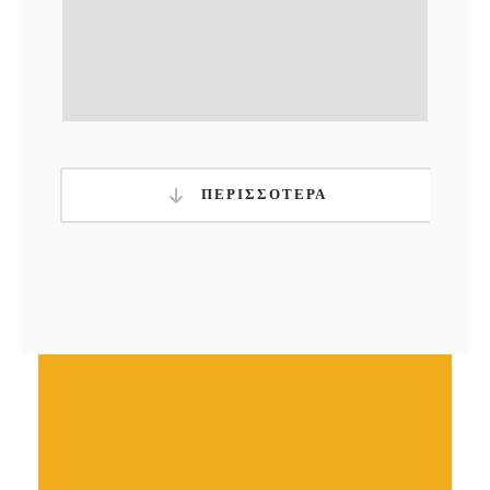
ΠΡΏΤΕΣ ΒΟΉΘΕΙΕΣ ΣΤΟ ΧΏΡΟ
ΕΡΓΑΣΊΑΣ
ΠΕΡΙΣΣΟΤΕΡΑ
Εκπαιδευτικά Προγράμματα